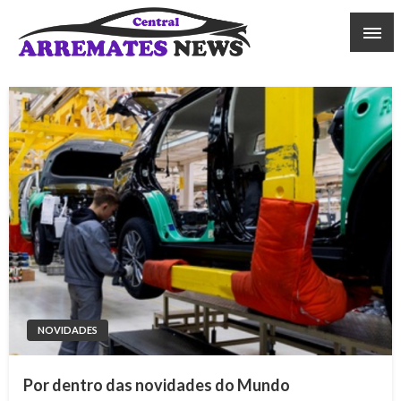
Skip
to
content
Central Arremates News
NOVIDADES
Por dentro das novidades do Mundo