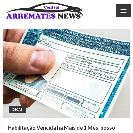
Skip
to
content
Central Arremates News
DICAS
Habilitação Vencida há Mais de 1 Mês, posso